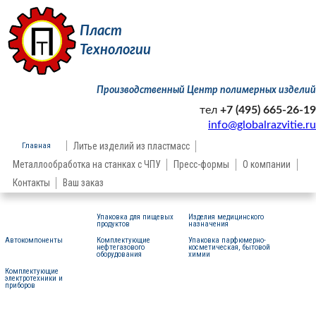
Пласт
Технологии
Производственный Центр полимерных изделий
тел
+7 (495) 665-26-19
info@globalrazvitie.ru
Главная
Литье изделий из пластмасс
Металлообработка на станках с ЧПУ
Пресс-формы
О компании
Контакты
Ваш заказ
Упаковка для пищевых
Изделия медицинского
Мебельная фурнитура
продуктов
назначения
Автокомпоненты
Комплектующие
Упаковка парфюмерно-
нефтегазового
косметическая, бытовой
оборудования
химии
Комплектующие
электротехники и
приборов