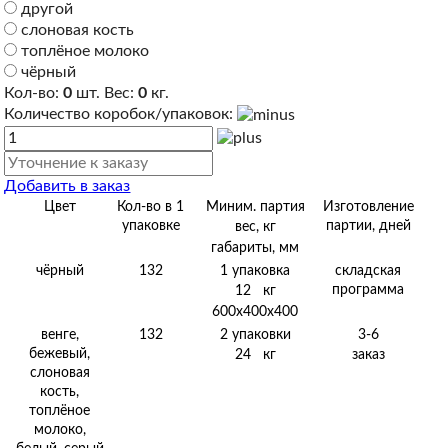
другой
слоновая кость
топлёное молоко
чёрный
Кол-во:
0
шт. Вес:
0
кг.
Количество коробок/упаковок:
Добавить в заказ
Цвет
Кол-во в 1
Миним. партия
Изготовление
упаковке
партии, дней
вес, кг
габариты, мм
чёрный
132
1 упаковка
складская
программа
12 кг
600х400х400
венге,
132
2 упаковки
3-6
бежевый,
заказ
24 кг
слоновая
кость,
топлёное
молоко,