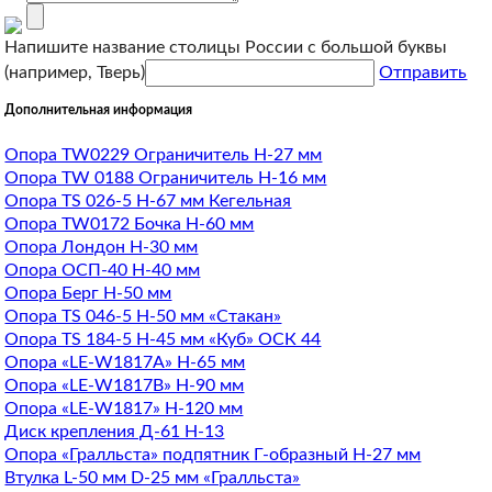
Напишите название столицы России с большой буквы
(например, Тверь)
Отправить
Дополнительная информация
Опора TW0229 Ограничитель H-27 мм
Опора TW 0188 Ограничитель H-16 мм
Опора TS 026-5 H-67 мм Кегельная
Опора TW0172 Бочка H-60 мм
Опора Лондон H-30 мм
Опора ОСП-40 H-40 мм
Опора Берг Н-50 мм
Опора TS 046-5 H-50 мм «Стакан»
Опора TS 184-5 H-45 мм «Куб» ОСК 44
Опора «LE-W1817A» Н-65 мм
Опора «LE-W1817B» Н-90 мм
Опора «LE-W1817» Н-120 мм
Диск крепления Д-61 Н-13
Опора «Гралльста» подпятник Г-образный Н-27 мм
Втулка L-50 мм D-25 мм «Гралльста»