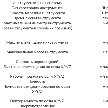
Инструментальная система
Тип хвостовика инструмента
Ти
Емкость магазина инструмента
Шт
Время смены инструмента
се
Максимальный диаметр инструмента
м
(без инструмента в соседних позициях)
Максимальная длина инструмента
м
Максимальная масса инструмента
Кг
Скорость перемещений
Быстрые перемещения по осям Х/Y/Z
м/м
Рабочая подача по осям Х/Y/Z
м/м
Точность
Точность позиционирования по осям
м
X/Y/Z
Повторяемость по осям X/Y/Z
м
Энергопотребление