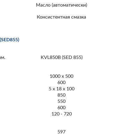
Масло (автоматически)
Консистентная смазка
SED855)
зм.
KVL850B (SED 855)
м
1000 х 500
600
5 x 18 x 100
м
850
м
550
м
600
м
120 - 720
м
597