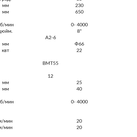
мм
230
мм
650
б/мин
0- 4000
дюйм.
8"
A2-6
мм
Ф66
квт
22
BMT55
12
мм
25
мм
40
б/мин
0- 4000
м/мин
20
м/мин
20