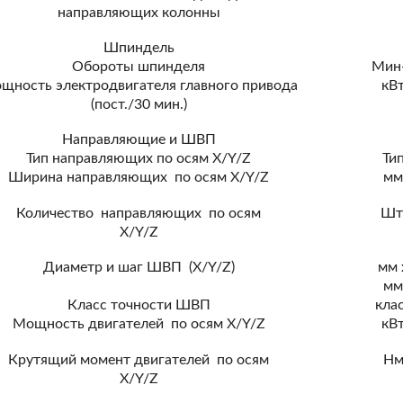
направляющих колонны
Шпиндель
Обороты шпинделя
Мин
щность электродвигателя главного привода
кВ
(пост./30 мин.)
Направляющие и ШВП
Тип направляющих по осям X/Y/Z
Ти
Ширина направляющих по осям X/Y/Z
м
Количество направляющих по осям
Шт
X/Y/Z
Диаметр и шаг ШВП (X/Y/Z)
мм 
м
Класс точности ШВП
кла
Мощность двигателей по осям X/Y/Z
кВ
Крутящий момент двигателей по осям
Н
X/Y/Z