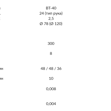
п
ВТ-40
.
24 (тип рука)
к
2,5
м
Ø 78 (Ø 120)
м
300
8
ин
48 / 48 / 36
ин
10
м
0,008
м
0,004