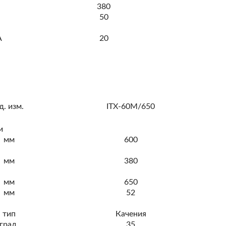
380
50
А
20
д. изм.
ITX-60M/650
и
мм
600
мм
380
мм
650
мм
52
тип
Качения
град.
35