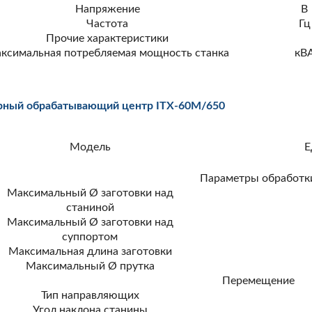
Напряжение
В
Частота
Гц
Прочие характеристики
ксимальная потребляемая мощность станка
кВ
рный обрабатывающий центр ITX-60M/650
Модель
Е
Параметры обработк
Максимальный Ø заготовки над
станиной
Максимальный Ø заготовки над
суппортом
Максимальная длина заготовки
Максимальный Ø прутка
Перемещение
Тип направляющих
Угол наклона станины