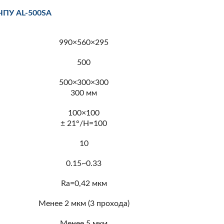
 ЧПУ AL-500SA
990×560×295
500
500×300×300
300 мм
100×100
± 21°/Н=100
10
0.15~0.33
Ra=0,42 мкм
Менее 2 мкм (3 прохода)
Менее 5 мкм