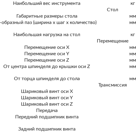
Наибольший вес инструмента
кг
Стол
Габаритные размеры стола
м
-образный паз (ширина x шаг x количество)
м
Наибольшая нагрузка на стол
кг
Перемещение
Перемещение оси X
м
Перемещение оси Y
м
Перемещение оси Z
м
От центра шпинделя до крышки оси Z
м
От торца шпинделя до стола
м
Трансмиссия
Шариковый винт оси X
Шариковый винт оси Y
Шариковый винт оси Z
Передача
Передний подшипник винта
Задний подшипник винта