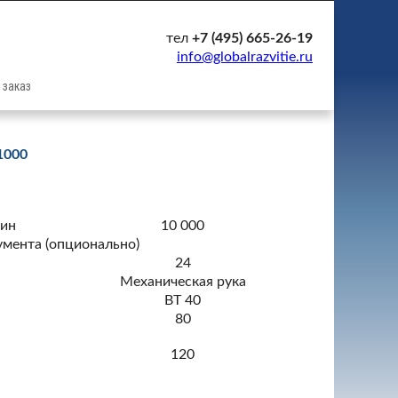
тел
+7 (495) 665-26-19
info@globalrazvitie.ru
 заказ
000
ин
10 000
умента (опционально)
24
Механическая рука
BT 40
м
80
м
120