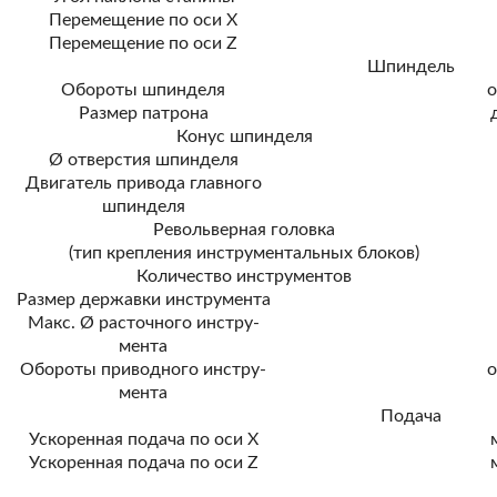
Перемещение по оси Х
Перемещение по оси Z
Шпиндель
Обороты шпинделя
о
Размер патрона
Конус шпинделя
Ø отверстия шпинделя
Двигатель привода главного
шпинделя
Револьверная головка
(тип крепления инструментальных блоков)
Количество инструментов
Размер державки инструмента
Макс. Ø расточного инстру-
мента
Обороты приводного инстру-
о
мента
Подача
Ускоренная подача по оси X
Ускоренная подача по оси Z