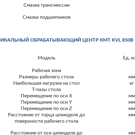
Смазка трансмиссии
Смазка подшипников
ТИКАЛЬНЫЙ ОБРАБАТЫВАЮЩИЙ ЦЕНТР КМТ KVL 850B (
Модель
Ед. и
Рабочая зона
Размеры рабочего стола
м
Наибольшая нагрузка на стол
кг
T-пазы стола
Перемещение по оси X
м
Перемещение по оси Y
м
Перемещение по оси Z
м
Расстояние от торца шпинделя до
м
поверхности рабочего стола
Расстояние от оси шпинделя до
м