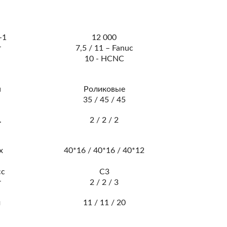
-1
12 000
т
7,5 / 11 – Fanuc
10 - HCNC
п
Роликовые
м
35 / 45 / 45
.
2 / 2 / 2
х
40*16 / 40*16 / 40*12
м
сс
С3
т
2 / 2 / 3
м
11 / 11 / 20