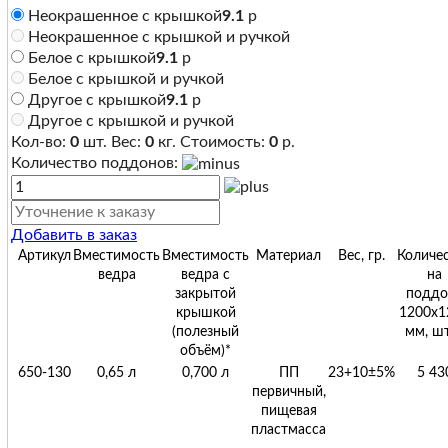
Неокрашенное с крышкой
9.1
р
Неокрашенное с крышкой и ручкой
Белое с крышкой
9.1
р
Белое с крышкой и ручкой
Другое с крышкой
9.1
р
Другое с крышкой и ручкой
Кол-во:
0
шт. Вес:
0
кг. Стоимость:
0
р.
Количество поддонов:
Добавить в заказ
Артикул
Вместимость
Вместимость
Материал
Вес, гр.
Количе
ведра
ведра с
на
закрытой
поддо
крышкой
1200х1
(полезный
мм, ш
объём)*
650-130
0,65 л
0,700 л
ПП
23+10±5%
5 43
первичный,
пищевая
пластмасса