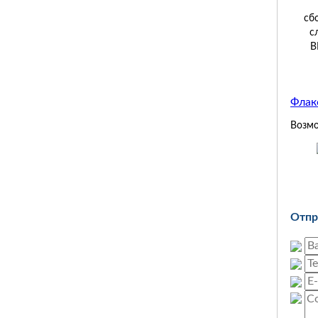
сб
с
В
Флак
Возмо
Отпр