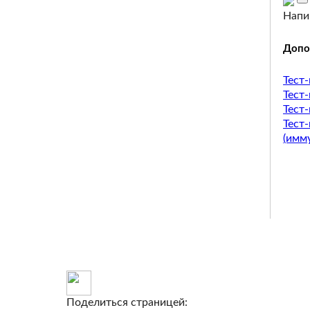
Напи
Допо
Тест
Тест
Тест
Тест
(имм
Поделиться страницей: