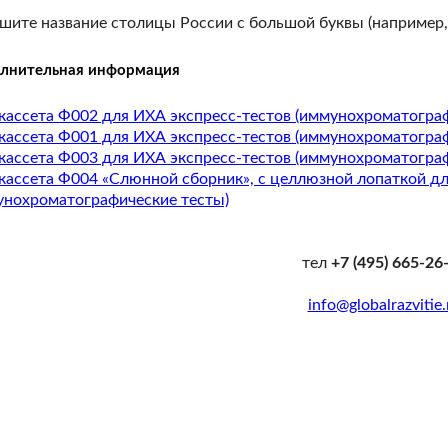
шите название столицы России с большой буквы (например, 
лнительная информация
-кассета Ф002 для ИХА экспресс-тестов (иммунохроматогра
-кассета Ф001 для ИХА экспресс-тестов (иммунохроматогра
-кассета Ф003 для ИХА экспресс-тестов (иммунохроматогра
-кассета Ф004 «Слюнной сборник», с целлюзной лопаткой д
унохроматографические тесты)
тел
+7 (495) 665-26
info@globalrazvitie.