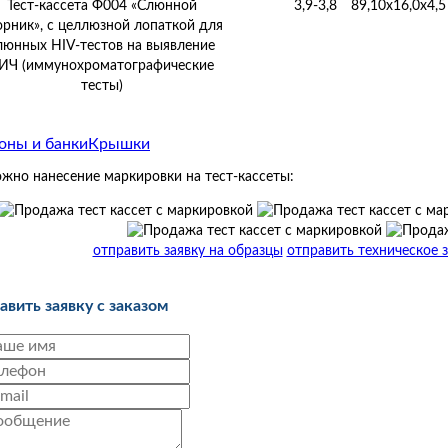
Тест-кассета Ф004 «Слюнной
3,9-3,8
89,10х16,0х4,5
орник», с целлюзной лопаткой для
люнных HIV-тестов на выявление
ИЧ (иммунохроматографические
тесты)
оны и банки
Крышки
жно нанесение маркировки на тест-кассеты:
отправить заявку на образцы
отправить техническое 
авить заявку с заказом