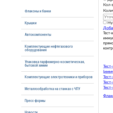
Кол-
Коли
Флаконы и банки
Ну
Крышки
Доба
Тест-
Автокомпоненты
иммун
прямо
Комплектующие нефтегазового
контр
оборудования
Упаковка парфюмерно-косметическая,
бытовой химии
Тест
(имм
Тест
Комплектующие электротехники и приборов
Тест
Тест
Металлообработка на станках с ЧПУ
Флак
Пресс-формы
Новости