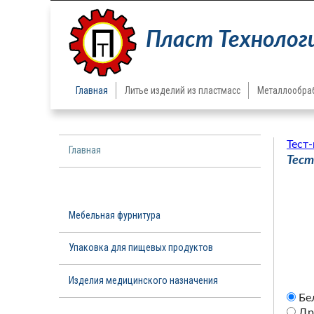
Пласт Технолог
Главная
Литье изделий из пластмасс
Металлообраб
Тест
Главная
Тест
Литье изделий из пластмасс
Мебельная фурнитура
Упаковка для пищевых продуктов
Изделия медицинского назначения
Бе
Др
Тест-кассеты