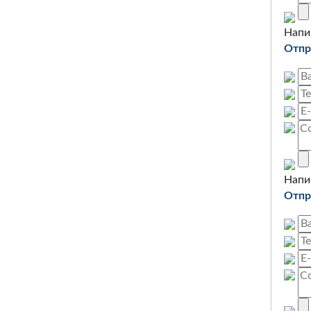
Напи
Отпр
Напи
Отпр