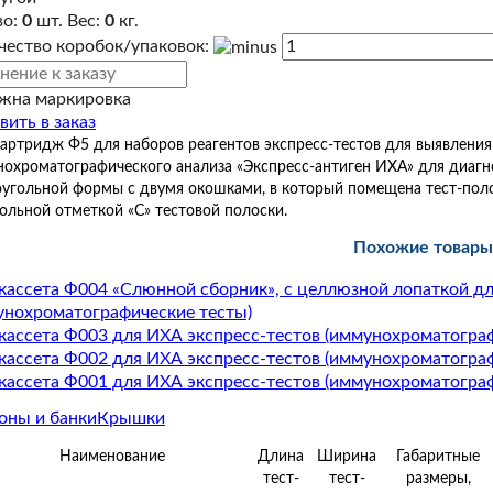
во:
0
шт. Вес:
0
кг.
чество коробок/упаковок:
жна маркировка
вить в заказ
картридж Ф5 для наборов реагентов экспресс-тестов для выявлени
охроматографического анализа «Экспресс-антиген ИХА» для диагнос
угольной формы с двумя окошками, в который помещена тест-полос
ольной отметкой «С» тестовой полоски.
Похожие товары
-кассета Ф004 «Слюнной сборник», с целлюзной лопаткой д
унохроматографические тесты)
-кассета Ф003 для ИХА экспресс-тестов (иммунохроматогра
-кассета Ф002 для ИХА экспресс-тестов (иммунохроматогра
-кассета Ф001 для ИХА экспресс-тестов (иммунохроматогра
оны и банки
Крышки
Наименование
Длина
Ширина
Габаритные
тест-
тест-
размеры,