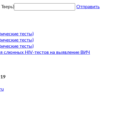
Тверь)
Отправить
фические тесты)
фические тесты)
фические тесты)
ля слюнных HIV-тестов на выявление ВИЧ
-19
ru