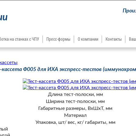
Прои
ии
отка на станках с ЧПУ
Пресс-формы
О компании
Контакты
Ваш
-кассеты
-кассета Ф005 для ИХА экспресс-тестов (иммунохро
Длина тест-полоски, мм
Ширина тест-полоски, мм
Габаритные размеры, ВхШхТ, мм
Материал
Упаковка, шт/ вес, кг/ габариты, мм
лый
угой