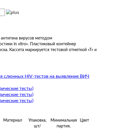
я антигена вирусов методом
тики in vitro». Пластиковый контейнер
ка. Кассета маркируется тестовой отметкой «Т» и
ля слюнных HIV-тестов на выявление ВИЧ
фические тесты)
фические тесты)
фические тесты)
Материал
Упаковка,
Минимальная
Цвет
шт/
партия,